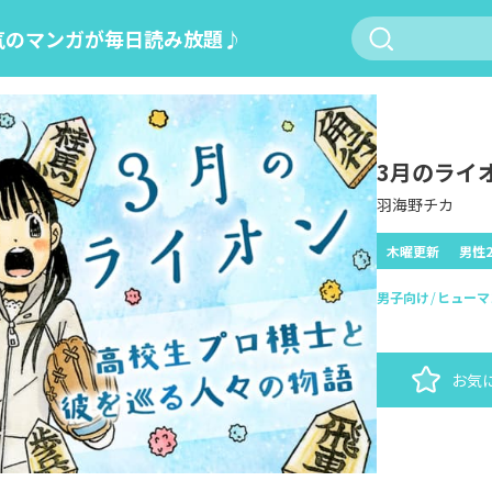
気のマンガが毎日読み放題♪
3月のライ
羽海野チカ
木曜更新
男性
男子向け
ヒューマ
お気