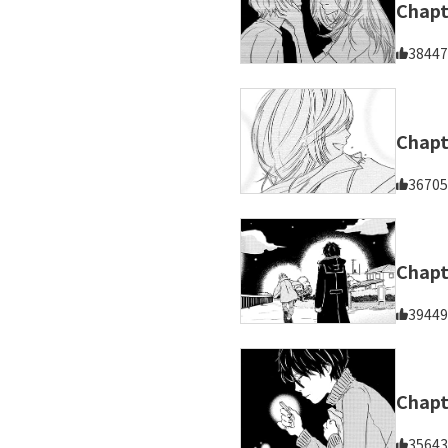
Chap
38447
Chap
36705
Chap
39449
Cha
35643