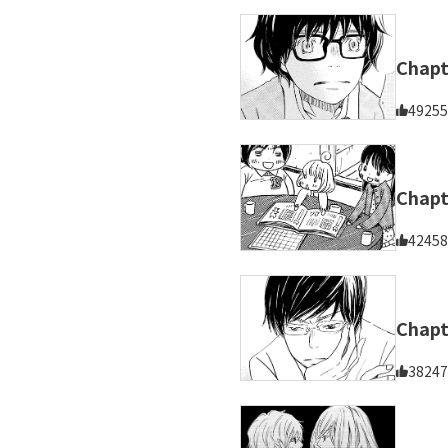
Cha
49255
Chap
42458
Chapt
38247