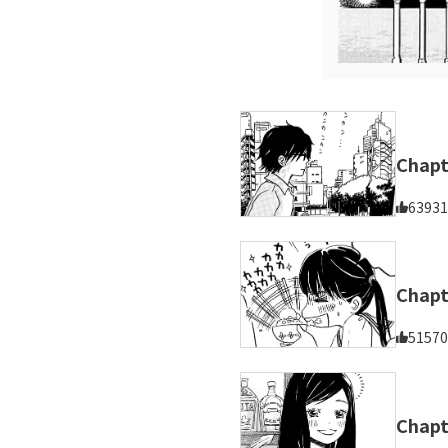
Chap
63931
Chap
51570
Chap