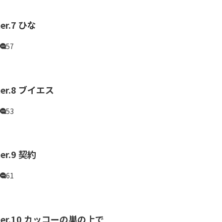
er.7 ひな
57
ter.8 ブイエス
53
er.9 契約
61
ter.10 カッコーの巣の上で