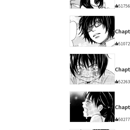
51756
Chap
51072
Chapt
52263
Chap
50277