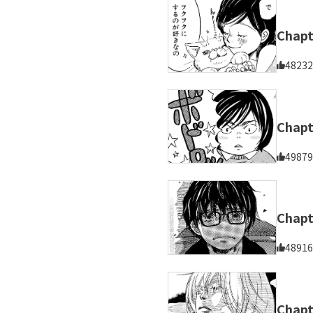
Chapt
48232
Chap
49879
Chapt
48916
Chap