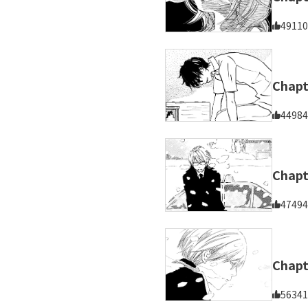
49110
Cha
44984
Cha
47494
Cha
56341