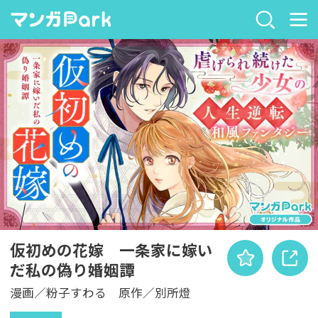
仮初めの花嫁 一条家に嫁い
だ私の偽り婚姻譚
漫画／粉子すわる 原作／別所燈