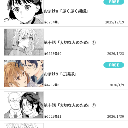
おまけ8「ぷくぷく胡蝶」
5794
5
2025/12/19
第十話「大切な人のため」①
5553
10
2026/1/23
おまけ9「ご挨拶」
4702
5
2026/1/9
第十話「大切な人のため」②
6027
11
2026/1/30