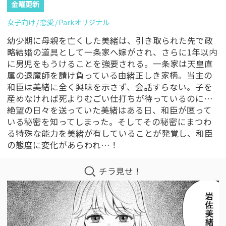
金曜更新
女子向け
恋愛
Parkオリジナル
幼少期に母親を亡くした美緒は、引き取られた先で政
略結婚の道具として一条家へ嫁がされ、さらに1年以内
に男児をもうけることを強要される。一条家は天皇直
属の退魔師を請け負っている由緒正しき家柄。当主の
和臣は美緒に全く興味を示さず、会話すらない。子を
産めなければ死よりむごい仕打ちが待っているのに…
絶望の日々を送っていた美緒はある日、和臣が匿って
いる秘密を知ってしまった。そしてその秘密にまつわ
る特殊な能力を美緒が有していることが発覚し、和臣
の態度に変化があらわれ…！
チラ見せ！