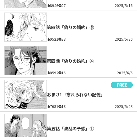
8946
27
2025/5/16
第四話「偽りの婚約」③
9521
38
2025/5/30
第四話「偽りの婚約」④
8592
16
2025/6/6
おまけ1「忘れられない記憶」
7681
18
2025/5/23
第五話「波乱の予感」①