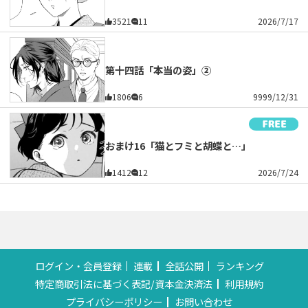
3521
11
2026/7/17
第十四話「本当の姿」②
1806
6
9999/12/31
おまけ16「猫とフミと胡蝶と…」
1412
12
2026/7/24
ログイン・会員登録
連載
全話公開
ランキング
特定商取引法に基づく表記/資本金決済法
利用規約
プライバシーポリシー
お問い合わせ