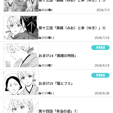
4566
6
2026/7/3
第十三話「美緒（みお）と幸（ゆき）」④
3990
13
2026/7/10
おまけ14「美緒の特技」
3928
7
2026/6/19
おまけ15「猫とフミ」
3739
11
2026/6/26
第十四話「本当の姿」①