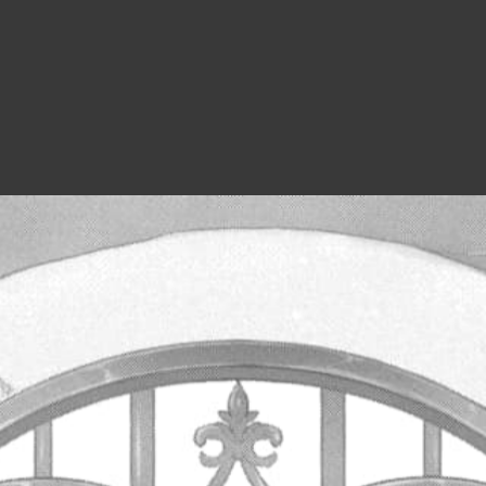
32
②
27
③
51
①
35