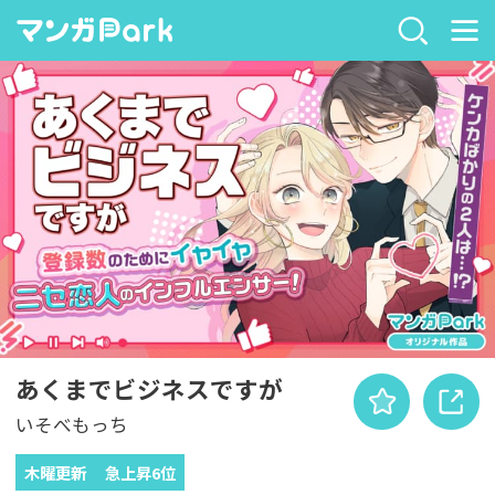
あくまでビジネスですが
いそべもっち
木曜更新
急上昇6位