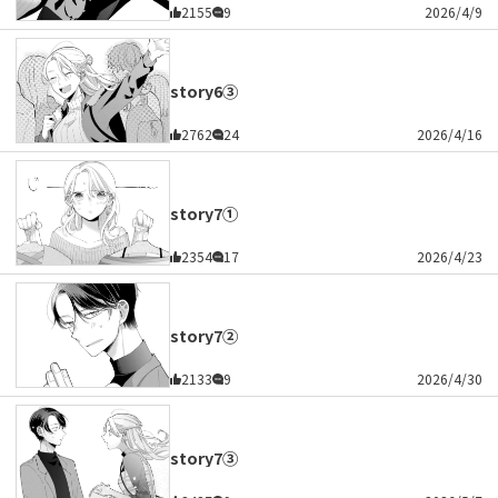
2155
9
2026/4/9
story6③
2762
24
2026/4/16
story7①
2354
17
2026/4/23
story7②
2133
9
2026/4/30
story7③