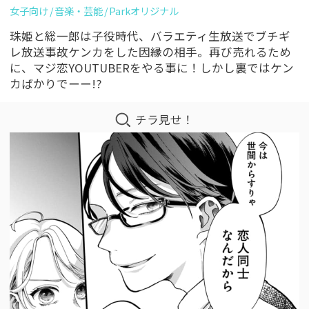
女子向け
音楽・芸能
Parkオリジナル
珠姫と総一郎は子役時代、バラエティ生放送でブチギ
レ放送事故ケンカをした因縁の相手。再び売れるため
に、マジ恋YOUTUBERをやる事に！しかし裏ではケン
カばかりでーー!?
チラ見せ！