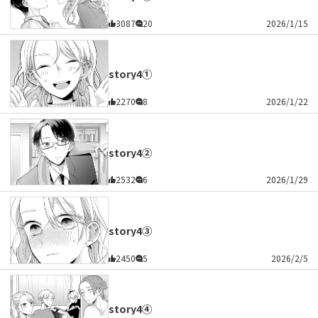
3087
20
2026/1/15
story4①
2270
8
2026/1/22
story4②
2532
6
2026/1/29
story4③
2450
5
2026/2/5
story4④