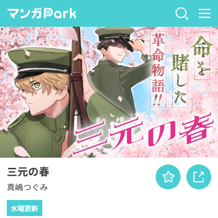
三元の春
真嶋つぐみ
水曜更新