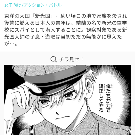
女子向け
アクション・バトル
東洋の大国「新光国」。幼い頃この地で家族を殺され
復讐に燃える日本人の青年は、靖蘭の名で新光の軍学
校にスパイとして潜入することに。観察対象である新
光国大帥の子息・遊曜は当初ただの無能かに思えた
が…。
チラ見せ！