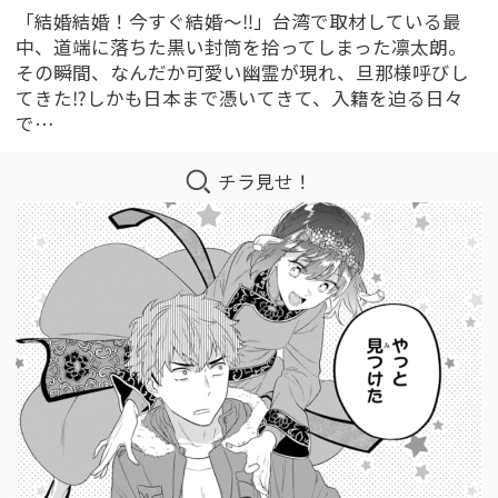
「結婚結婚！今すぐ結婚～‼」台湾で取材している最
中、道端に落ちた黒い封筒を拾ってしまった凛太朗。
その瞬間、なんだか可愛い幽霊が現れ、旦那様呼びし
てきた⁉しかも日本まで憑いてきて、入籍を迫る日々
で…
チラ見せ！