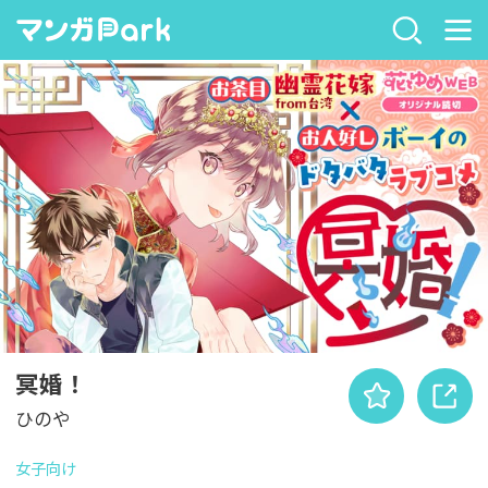
冥婚！
ひのや
女子向け