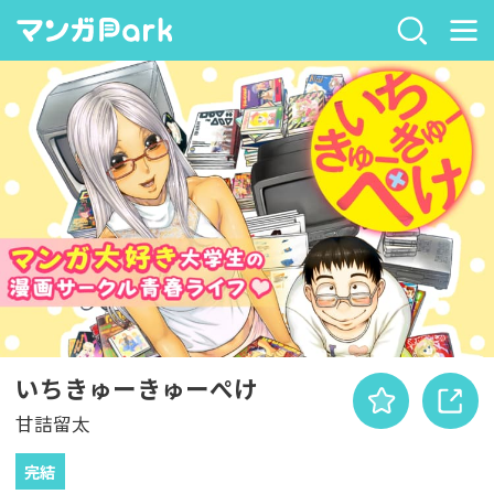
いちきゅーきゅーぺけ
甘詰留太
完結