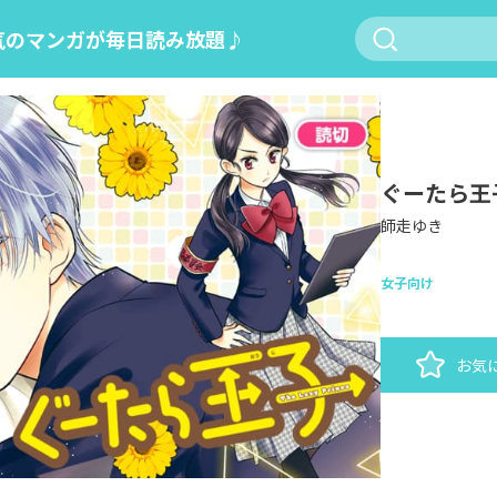
気のマンガが毎日読み放題♪
ぐーたら王
師走ゆき
女子向け
お気