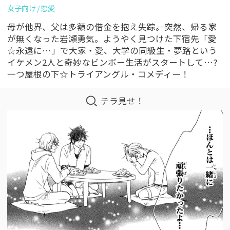
女子向け
恋愛
母が他界、父は多額の借金を抱え失踪――。突然、帰る家
が無くなった岩瀬勇気。ようやく見つけた下宿先「愛
☆永遠に…」で大家・愛、大学の同級生・夢路という
イケメン2人と奇妙なビンボー生活がスタートして…?
一つ屋根の下☆トライアングル・コメディー！
チラ見せ！