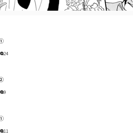
①
24
②
9
①
11