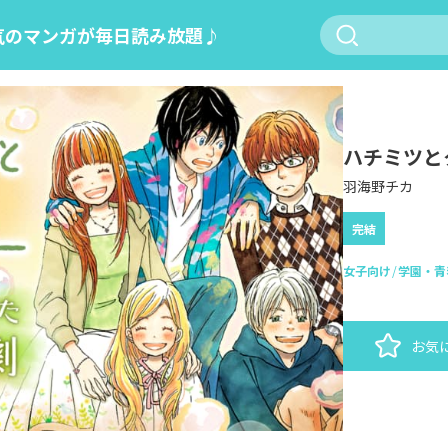
気のマンガが毎日読み放題♪
ハチミツと
羽海野チカ
完結
女子向け
学園・青
お気