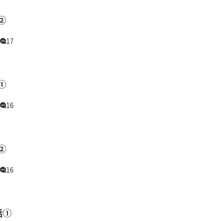
②
17
①
16
②
16
話①