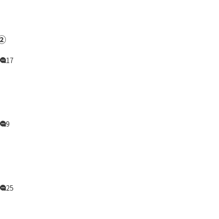
②
17
9
25