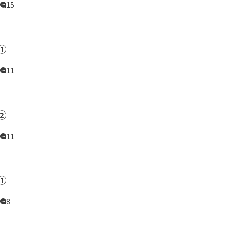
15
①
11
②
11
①
8