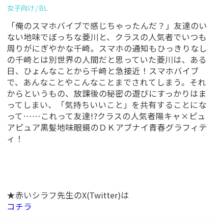
女子向け
BL
「俺のスマホバイブで感じちゃったんだ？」友達のい
ない地味でぼっちな菱川と、クラスの人気者でいつも
周りがにぎやかな千崎。スマホの通知もひっきりなし
の千崎とは別世界の人間だと思っていた菱川は、ある
日、ひょんなことから千崎と急接近！スマホバイブ
で、あんなことやこんなことまでされてしまう。それ
からというもの、放課後の秘密の遊びにすっかりはま
ってしまい、「気持ちいいこと」を共有することにな
って……これって友達!?クラスの人気者陽キャ×ピュ
アピュア黒髪地味眼鏡のＤＫアブナイ青春グラフィテ
ィ！
★赤いシラフ先生のX(Twitter)は
コチラ