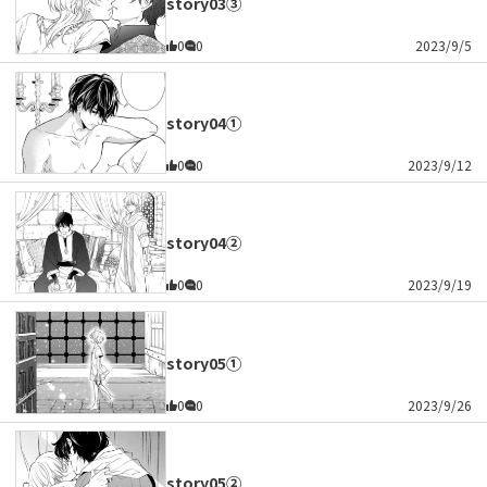
story03③
0
0
2023/9/5
story04①
0
0
2023/9/12
story04②
0
0
2023/9/19
story05①
0
0
2023/9/26
story05②