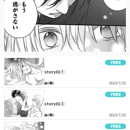
story01①
0
0
2023/7/25
story01②
0
0
2023/7/25