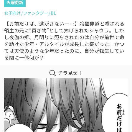
火曜更新
女子向け
ファンタジー
BL
【お前だけは、逃がさない―…】冷酷非道と噂される
領主の元に“貢ぎ物”として捧げられたシャウラ。しか
し夜伽の折、月明りに照らされたのは自分が前世で命
を助けた少年・アルタイルが成長した姿だった。かつ
ては天使のような少年だったのに、自分が転生してい
る間に一体何が？
チラ見せ！