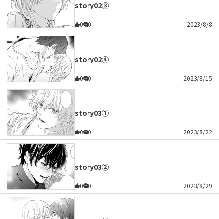
story02③
0
0
2023/8/8
story02④
0
0
2023/8/15
story03①
0
0
2023/8/22
story03②
0
0
2023/8/29