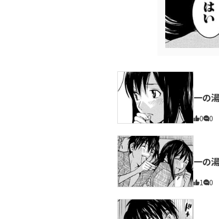
一の
0
0
一の
1
0