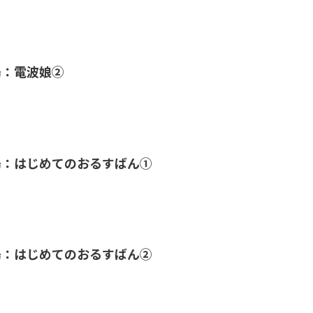
湯：電波娘②
湯：はじめてのおるすばん①
湯：はじめてのおるすばん②