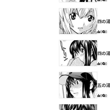
四の
0
0
四の
0
0
五の
0
0