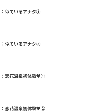
湯：似ているアナタ①
湯：似ているアナタ②
湯：恋花温泉初体験♥①
湯：恋花温泉初体験♥②