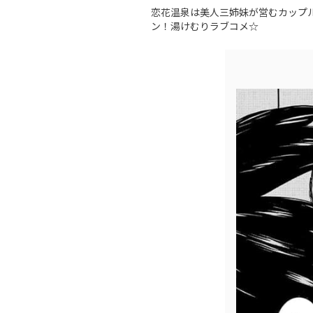
恋花温泉は美人三姉妹が営むカップル
ン！湯けむりラブコメ☆