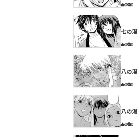
0
0
七の
0
0
八の
0
0
八の
0
0