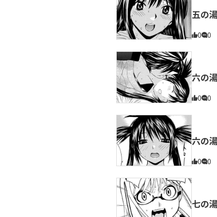
五の
0
0
六の
0
0
六の
0
0
七の