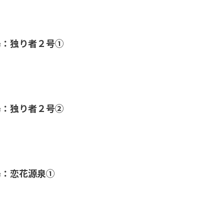
湯：独り者２号①
湯：独り者２号②
湯：恋花源泉①