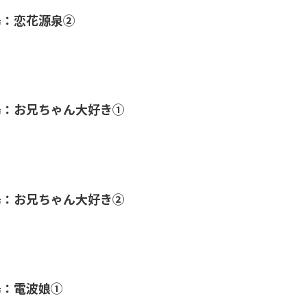
湯：恋花源泉②
湯：お兄ちゃん大好き①
湯：お兄ちゃん大好き②
湯：電波娘①