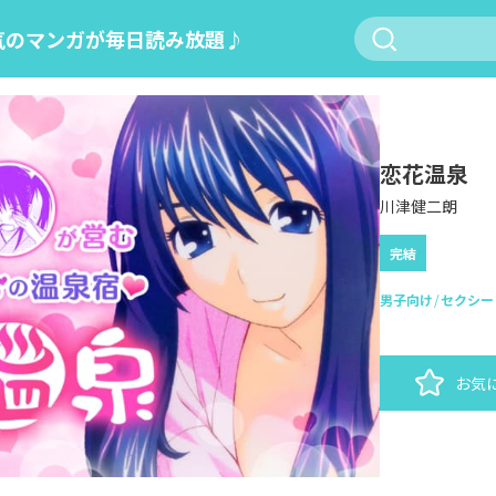
気のマンガが毎日読み放題♪
恋花温泉
川津健二朗
完結
男子向け
セクシー
お気