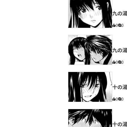
九の
0
0
九の
0
0
十の
0
0
十の