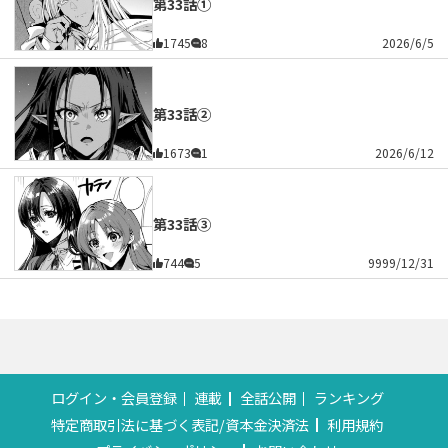
第33話①
1745
8
2026/6/5
第33話②
1673
1
2026/6/12
第33話③
744
5
9999/12/31
ログイン・会員登録
連載
全話公開
ランキング
特定商取引法に基づく表記/資本金決済法
利用規約