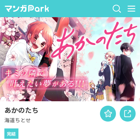
あかのたち
海道ちとせ
完結