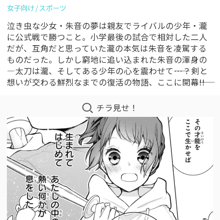
女子向け
スポーツ
泣き虫な少女・朱音の夢は親友でライバルの少年・瀧
に公式戦で勝つこと。小学最後の試合で相対した二人
だが、互角だと思っていた瀧の本気は朱音を凌駕する
ものだった。しかし窮地に追い込まれた朱音の渾身の
―太刀は瀧、そしてある少年の心を震わせて――…？剣と
想いが交わる鮮烈なまでの復活の物語、ここに開幕――!!
チラ見せ！