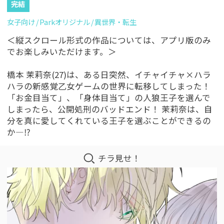
完結
女子向け
Parkオリジナル
異世界・転生
＜縦スクロール形式の作品については、アプリ版のみ
でお楽しみいただけます。＞
橋本 茉莉奈(27)は、ある日突然、イチャイチャ×ハラ
ハラの新感覚乙女ゲームの世界に転移してしまった！
「お金目当て」、「身体目当て」の人狼王子を選んで
しまったら、公開処刑のバッドエンド！ 茉莉奈は、自
分を真に愛してくれている王子を選ぶことができるの
か―⁉
チラ見せ！