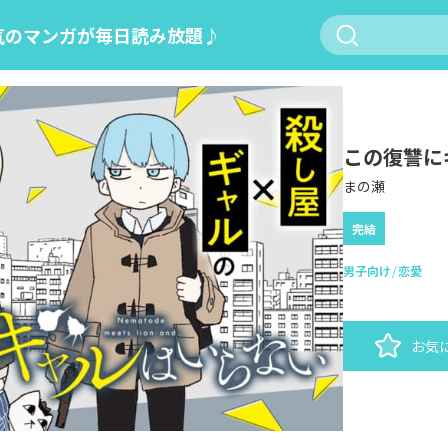
気のマンガが毎日読み放題♪
この復讐に
まの瀬
完結
男子向け
恋愛
お気