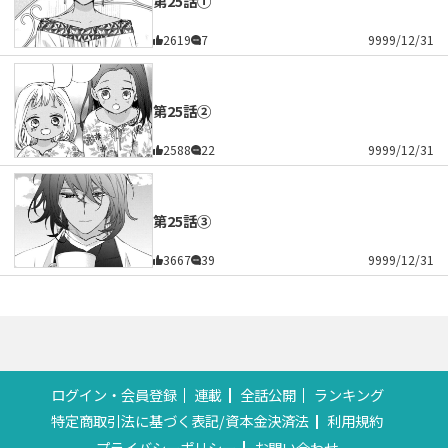
第25話①
2619
7
9999/12/31
第25話②
2588
22
9999/12/31
第25話③
3667
39
9999/12/31
ログイン・会員登録
連載
全話公開
ランキング
特定商取引法に基づく表記/資本金決済法
利用規約
プライバシーポリシー
お問い合わせ