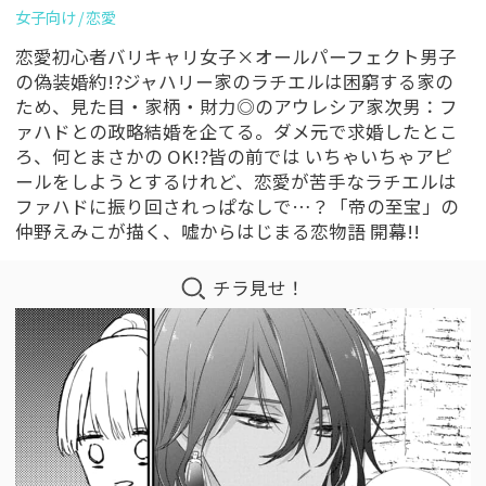
女子向け
恋愛
恋愛初心者バリキャリ女子×オールパーフェクト男子
の偽装婚約!?ジャハリー家のラチエルは困窮する家の
ため、見た目・家柄・財力◎のアウレシア家次男：フ
ァハドとの政略結婚を企てる。ダメ元で求婚したとこ
ろ、何とまさかの OK!?皆の前では いちゃいちゃアピ
ールをしようとするけれど、恋愛が苦手なラチエルは
ファハドに振り回されっぱなしで…？「帝の至宝」の
仲野えみこが描く、嘘からはじまる恋物語 開幕!!
チラ見せ！