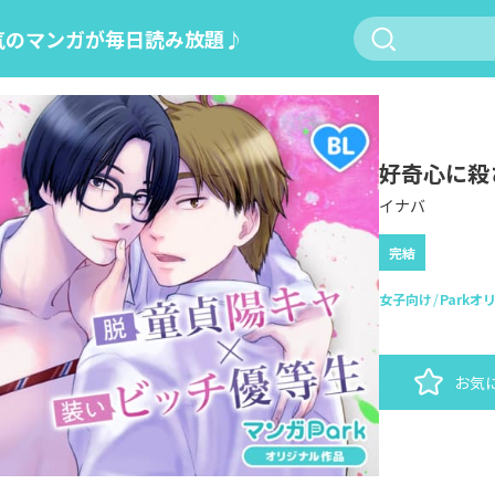
気のマンガが毎日読み放題♪
好奇心に殺
イナバ
完結
女子向け
Parkオ
お気