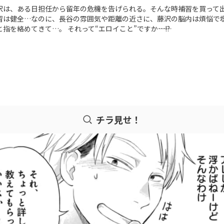
沢は、ある日担任から留年の危機を告げられる。そんな時補習を買って
習は健全…なのに、長谷の雰囲気や距離の近さに、藤沢の脳内は煩悩で
を絡めてきて…。 それって“エロイこと”ですか――…!?
チラ見せ！