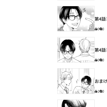
第4話
0
0
第4話
0
0
おま
1
0