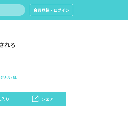
会員登録・ログイン
されろ
リジナル
BL
に入り
シェア