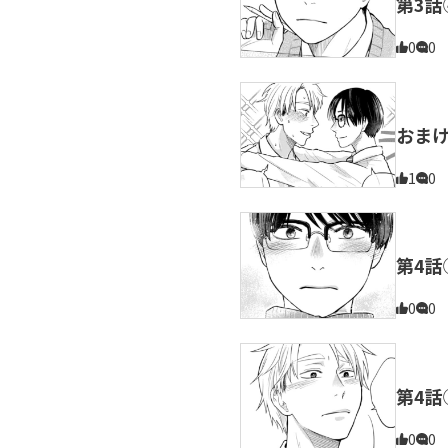
第3話
0
0
おま
1
0
第4話
0
0
第4話
0
0