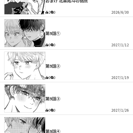
おまけ 北条拓斗の弱点
2
0
2026/6/30
第9話①
0
0
2027/1/12
第9話②
0
0
2027/1/19
第9話③
0
0
2027/1/26
第9話④