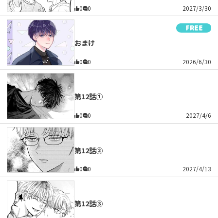
0
0
2027/3/30
おまけ
0
0
2026/6/30
第12話①
0
0
2027/4/6
第12話②
0
0
2027/4/13
第12話③