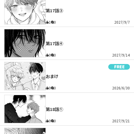
第17話③
1
0
2027/9/7
第17話④
0
0
2027/9/14
おまけ
0
0
2026/6/30
第18話①
0
0
2027/9/21