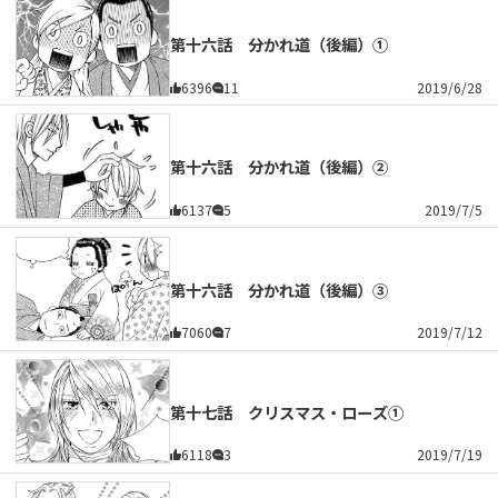
第十六話 分かれ道（後編）①
6396
11
2019/6/28
第十六話 分かれ道（後編）②
6137
5
2019/7/5
第十六話 分かれ道（後編）③
7060
7
2019/7/12
第十七話 クリスマス・ローズ①
6118
3
2019/7/19