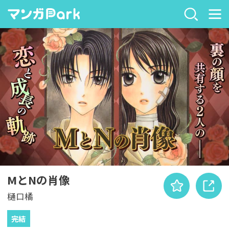
MとNの肖像
樋口橘
完結