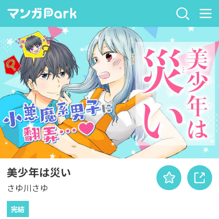
美少年は災い
さゆ川さゆ
完結