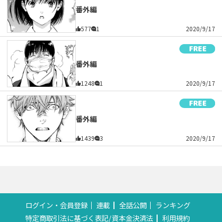
番外編
577
1
2020/9/17
番外編
1248
1
2020/9/17
番外編
1439
3
2020/9/17
ログイン・会員登録
連載
全話公開
ランキング
特定商取引法に基づく表記/資本金決済法
利用規約