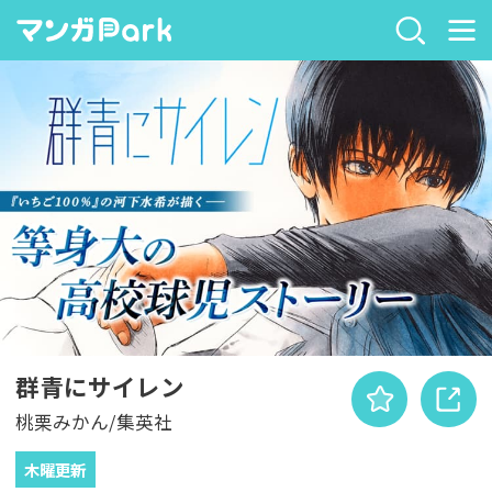
群青にサイレン
桃栗みかん/集英社
木曜更新