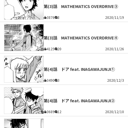
第(3)話 MATHEMATICS OVERDRIVE③
3876
8
2020/11/19
第(3)話 MATHEMATICS OVERDRIVE④
4125
20
2020/11/26
第(4)話 ドア feat. INAGAWAJUNJI①
3490
3
2020/12/3
第(4)話 ドア feat. INAGAWAJUNJI②
3689
12
2020/12/10