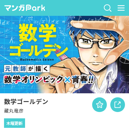
数学ゴールデン
藏丸竜彦
木曜更新