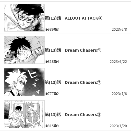
第(12)話 ALLOUT ATTACK④
989
3
2023/6/8
第(13)話 Dream Chasers①
818
4
2023/6/22
第(13)話 Dream Chasers②
777
2
2023/7/6
第(13)話 Dream Chasers③
815
9
2023/7/20