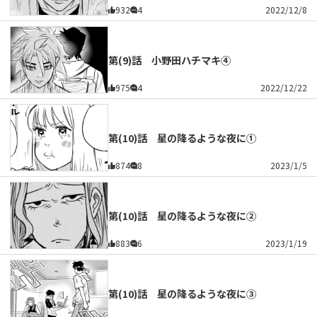
932
4
2022/12/8
第(9)話 小野田ハチマキ④
975
4
2022/12/22
第(10)話 星の降るような夜に①
874
8
2023/1/5
第(10)話 星の降るような夜に②
883
6
2023/1/19
第(10)話 星の降るような夜に③