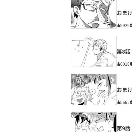
おま
5929
第8話
6018
おま
5662
第9話