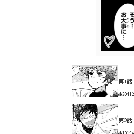
第1話
30412
第2話
13194