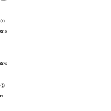
け①
10
26
け②
9