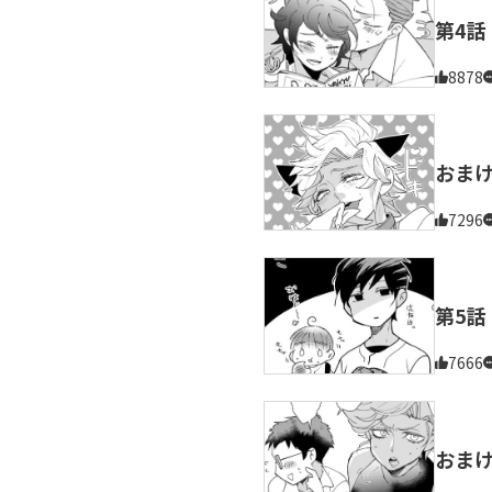
第4話
8878
おま
7296
第5話
7666
おま