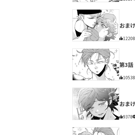
おま
12208
第3話
10538
おま
9378