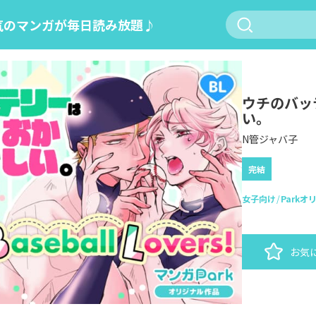
気のマンガが毎日読み放題♪
ウチのバッ
い。
N管ジャバ子
完結
女子向け
Parkオ
お気