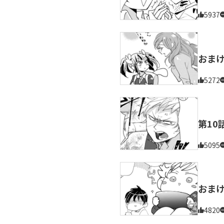
5937
おま
5272
第10
5095
おま
4820