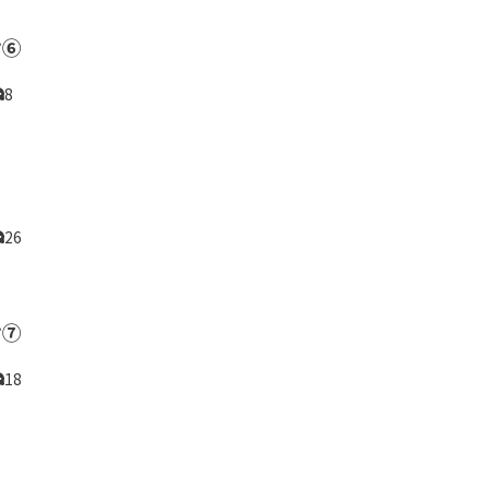
け⑥
8
26
け⑦
18