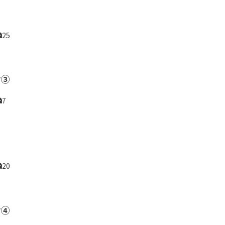
25
け③
7
20
け④