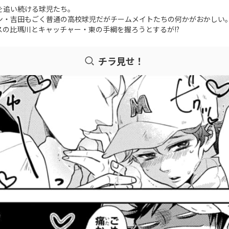
を追い続ける球児たち。
ン・吉田もごく普通の高校球児だがチームメイトたちの何かがおかしい
の比瑪川とキャッチャー・東の手綱を握ろうとするが!?
チラ見せ！