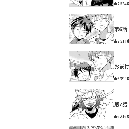
7634
第6話
7511
おま
6993
第7話
6216