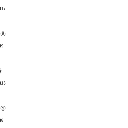
17
け⑧
9
話
16
け⑨
8