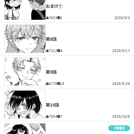
おまけ①
7653
5
2020/9/3
第8話
7312
4
2020/9/17
第9話
8778
18
2020/9/24
第10話
7094
7
2020/10/8