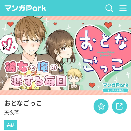
おとなごっこ
天夜葎
完結