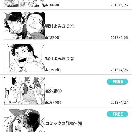
1866
1
2019/4/25
特別よみきり①
1820
1
2019/4/26
特別よみきり②
1793
2
2019/4/26
番外編⑥
1674
0
2019/4/27
コミックス発売告知