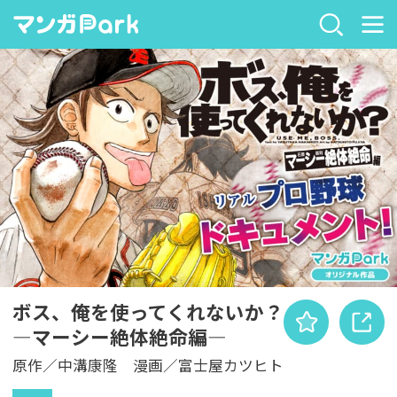
ボス、俺を使ってくれないか？
―マーシー絶体絶命編―
原作／中溝康隆 漫画／富士屋カツヒト