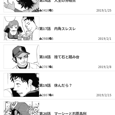
第16話 人生の分岐点
3410
5
2019/1/25
第17話 内角スレスレ
2988
5
2019/2/1
第18話 捨て石と踏み台
2707
1
2019/2/8
第19話 休んだら？
2807
4
2019/2/15
第20話 マーシーと石原昌利