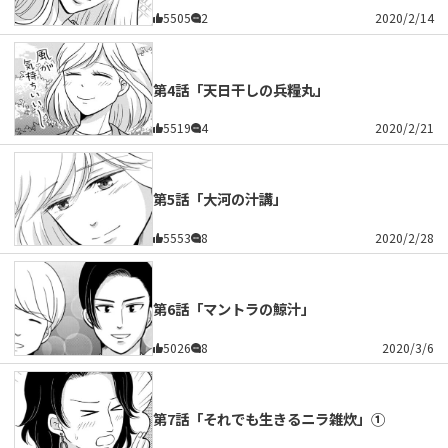
5505
2
2020/2/14
第4話「天日干しの兵糧丸」
5519
4
2020/2/21
第5話「大河の汁講」
5553
8
2020/2/28
第6話「マントラの鯨汁」
5026
8
2020/3/6
第7話「それでも生きるニラ雑炊」①