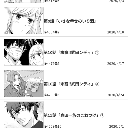
4615
6
2020/4/3
第9話「小さな幸せのいり酒」
4934
7
2020/4/10
第10話「末裔‼武田ンディ」①
4476
5
2020/4/17
第10話「末裔‼武田ンディ」②
4798
6
2020/4/24
第11話「真田一族のこねつけ」①
4663
10
2020/5/1