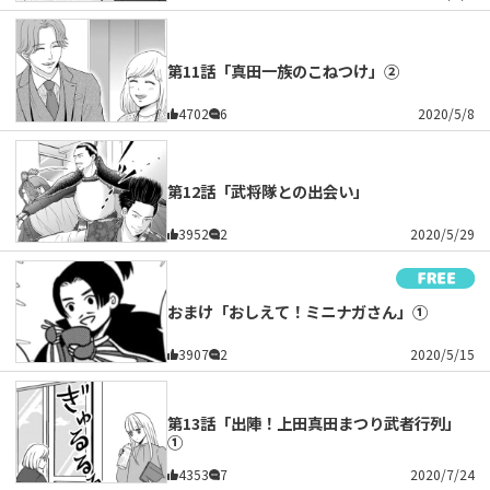
第11話「真田一族のこねつけ」②
4702
6
2020/5/8
第12話「武将隊との出会い」
3952
2
2020/5/29
おまけ「おしえて！ミニナガさん」①
3907
2
2020/5/15
第13話「出陣！上田真田まつり武者行列」
①
4353
7
2020/7/24