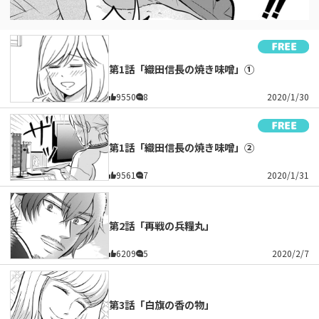
第1話「織田信長の焼き味噌」①
9550
8
2020/1/30
第1話「織田信長の焼き味噌」②
9561
7
2020/1/31
第2話「再戦の兵糧丸」
6209
5
2020/2/7
第3話「白旗の香の物」