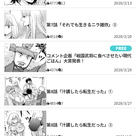
4773
12
2020/3/13
第7話「それでも生きるニラ雑炊」②
4516
6
2020/3/20
コメント企画「戦国武将に食べさせたい現代
ごはん」大賞発表！
4376
1
2020/3/20
第8話「汁講したら転生だった」①
4854
7
2020/3/27
第8話「汁講したら転生だった」②