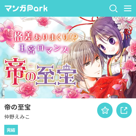
帝の至宝
仲野えみこ
完結