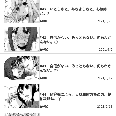
#42 いとしさと、あさましさと、心細さ
と。②
0
0
2021/5/29
#43 自信がない、みっともない、何もわか
んない。①
0
0
2021/6/5
#43 自信がない、みっともない、何もわか
んない。②
0
0
2021/6/12
#44 猪狩舞による、大桑和樹のための、栖
佑攻略法。①
0
0
2021/6/19