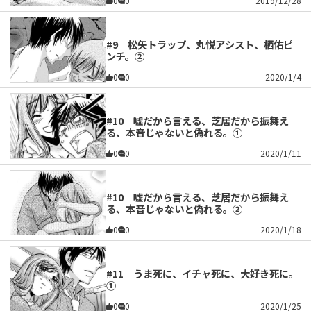
0
0
2019/12/28
#9 松矢トラップ、丸悦アシスト、栖佑ピ
ンチ。②
0
0
2020/1/4
#10 嘘だから言える、芝居だから振舞え
る、本音じゃないと偽れる。①
0
0
2020/1/11
#10 嘘だから言える、芝居だから振舞え
る、本音じゃないと偽れる。②
0
0
2020/1/18
#11 うま死に、イチャ死に、大好き死に。
①
0
0
2020/1/25