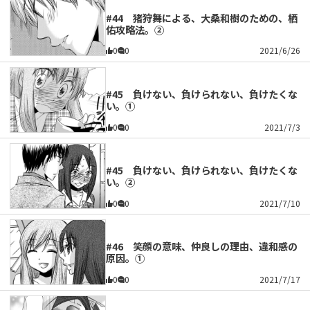
#44 猪狩舞による、大桑和樹のための、栖
佑攻略法。②
0
0
2021/6/26
#45 負けない、負けられない、負けたくな
い。①
0
0
2021/7/3
#45 負けない、負けられない、負けたくな
い。②
0
0
2021/7/10
#46 笑顔の意味、仲良しの理由、違和感の
原因。①
0
0
2021/7/17