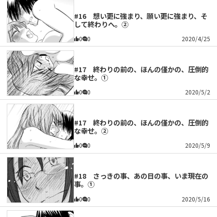
#16 想い更に強まり、願い更に強まり、そ
して終わりへ。②
0
0
2020/4/25
#17 終わりの前の、ほんの僅かの、圧倒的
な幸せ。①
0
0
2020/5/2
#17 終わりの前の、ほんの僅かの、圧倒的
な幸せ。②
0
0
2020/5/9
#18 さっきの事、あの日の事、いま現在の
事。①
0
0
2020/5/16