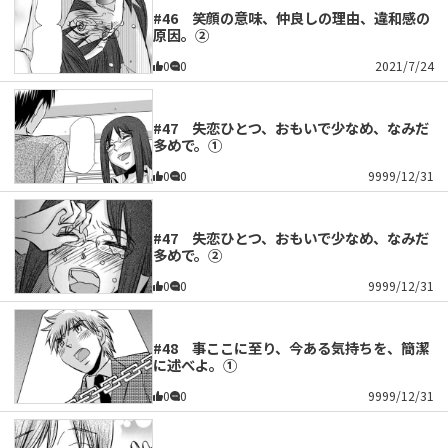
#46 笑顔の意味、仲良しの理由、違和感の
原因。②
0
0
2021/7/24
#47 失恋ひとつ、おもいで少なめ、なみだ
多めで。①
0
0
9999/12/31
#47 失恋ひとつ、おもいで少なめ、なみだ
多めで。②
0
0
9999/12/31
#48 事ここに至り、今ある気持ちを、簡潔
に述べよ。①
0
0
9999/12/31