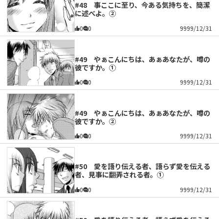
#48 事ここに至り、今ある気持ちを、簡潔
に述べよ。②
0
0
9999/12/31
#49 やぁこんにちは、あぁあなたが、噂の
彼ですか。①
0
0
9999/12/31
#49 やぁこんにちは、あぁあなたが、噂の
彼ですか。②
0
0
9999/12/31
#50 愛を語り伝える者、語らず愛を伝える
者、見事に翻弄される者。①
0
0
9999/12/31