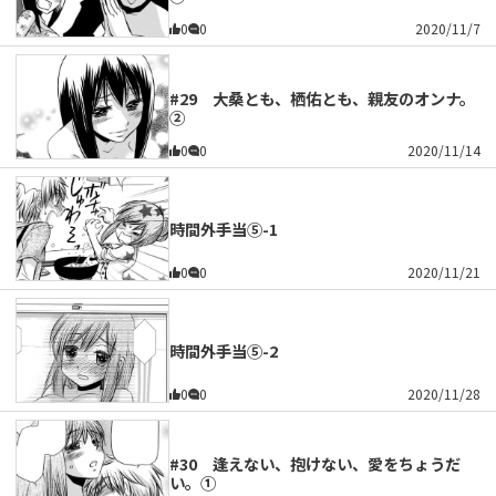
0
0
2020/11/7
#29 大桑とも、栖佑とも、親友のオンナ。
②
0
0
2020/11/14
時間外手当⑤-1
0
0
2020/11/21
時間外手当⑤-2
0
0
2020/11/28
#30 逢えない、抱けない、愛をちょうだ
い。①