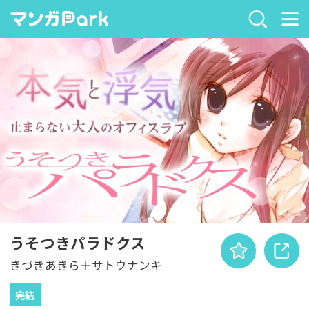
うそつきパラドクス
きづきあきら＋サトウナンキ
完結