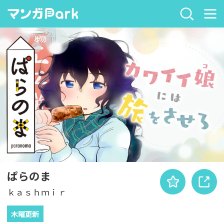
ぱらのま
ｋａｓｈｍｉｒ
木曜更新