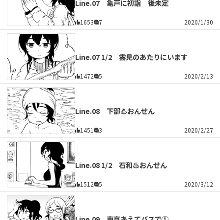
Line.07 亀戸に初詣 後未定
1653
7
2020/1/30
Line.07 1/2 雲見のあたりにいます
1472
5
2020/2/13
Line.08 下部♨おんせん
1451
3
2020/2/27
Line.08 1/2 石和♨おんせん
1512
5
2020/3/12
Line.09 東京あえてバスで①