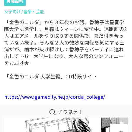
月曜更新
女子向け
音楽・芸能
「金色のコルダ」から３年後のお話。香穂子は星奏学
院大学に進学し、月森はウィーンに留学中。遠距離の2
人はエアメールをやり取りする関係で、まだ付き合っ
ていない様子。そんな２人の微妙な関係を気にする土
浦だが、柚木が抜け駆けして香穂子をパーティに連れ
出して…!? 大学生になり、大人な恋のシンフォニー
をお届け★
「金色のコルダ 大学生編」CD特設サイト
https://www.gamecity.ne.jp/corda_college/
チラ見せ！