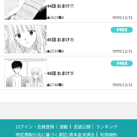
44話 おまけ⑦
2625
4
9999/12/31
45話 おまけ⑧
2535
4
9999/12/31
46話 おまけ⑨
2740
5
9999/12/31
ログイン・会員登録
連載
全話公開
ランキング
特定商取引法に基づく表記/資本金決済法
利用規約