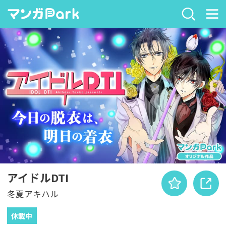
アイドルDTI
冬夏アキハル
休載中