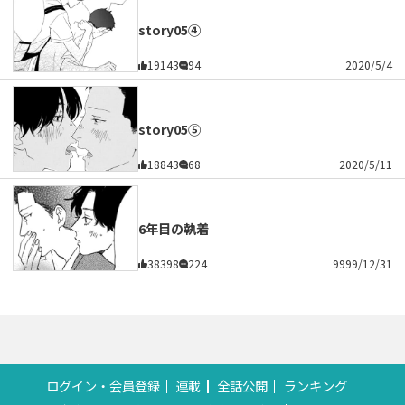
story05④
19143
94
2020/5/4
story05⑤
18843
68
2020/5/11
6年目の執着
38398
224
9999/12/31
ログイン・会員登録
連載
全話公開
ランキング