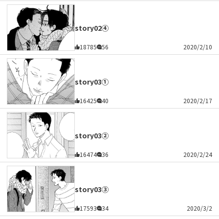
story02④
18785
56
2020/2/10
story03①
16425
40
2020/2/17
story03②
16474
36
2020/2/24
story03③
17593
34
2020/3/2