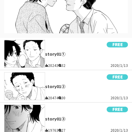
story01①
20243
32
2020/1/13
story01②
20474
30
2020/1/13
story01③
19763
27
2020/1/13