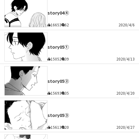
story04④
16653
62
2020/4/6
story05①
15052
39
2020/4/13
story05②
15693
35
2020/4/20
story05③
15613
20
2020/4/27