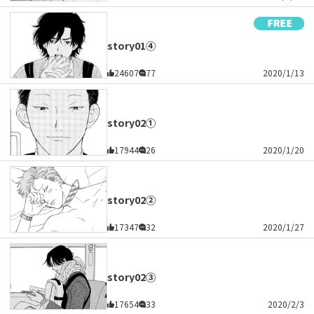
story01④
24607
77
2020/1/13
story02①
17944
26
2020/1/20
story02②
17347
32
2020/1/27
story02③
17654
33
2020/2/3