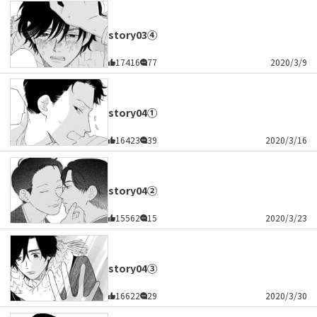
story03④
17416
77
2020/3/9
story04①
16423
39
2020/3/16
story04②
15562
15
2020/3/23
story04③
16622
29
2020/3/30