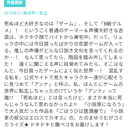
月曜更新
女子向け
異世界・転生
死ぬほど大好きなのは「ゲーム」、そして「B級グル
メ」！ というごく普通のゲーマー＆声優大好きな杏
菜は、ホクホク顔でバイトから帰宅中。だって、リュ
ックの中には今日買ったばかりの恋愛ゲームが入って
る。推しの声優がどんな口説き文句を言ってくれるの
か…！ なんて思ってたら、階段を踏み外してしまっ
た！ 遠くに聞こえる声に目覚めてみたら、そこはな
んと、今日買ったゲームによく似た世界…！ 混乱す
る私を、公式サイトで見たキャラクター達が心配そう
に見つめて「アンナ」と呼ぶ。私、ほんとにゲームの
世界に転生しちゃったの!?ていうか「アンナ」って
誰!? 「死ぬほど」とは言ったけど、まさか本当に死
んじゃうなんて思わなかったよ!! 「小説家になろう」
で大人気だった作品を『ごほうびは居酒屋で』『小説
家の叔父はエロスでカオス』の、たのまゆうむがコミ
カライズ★ ドキドキと腹ペコをお届けします！