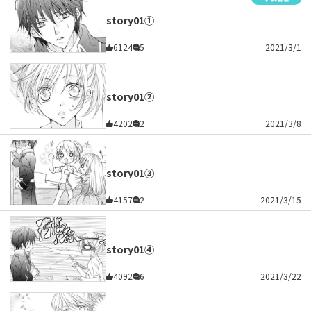
story01①
6124
5
2021/3/1
story01②
4202
2
2021/3/8
story01③
4157
2
2021/3/15
story01④
4092
6
2021/3/22