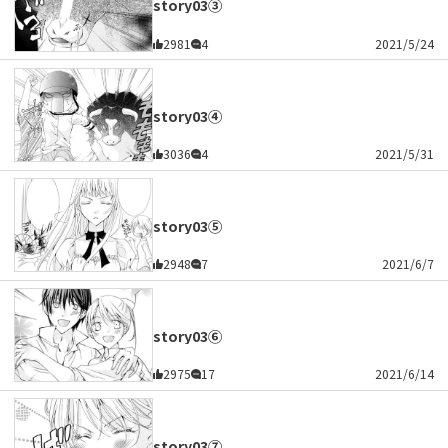
story03③
2981
4
2021/5/24
story03④
3036
4
2021/5/31
story03⑤
2948
7
2021/6/7
story03⑥
2975
17
2021/6/14
story03⑦