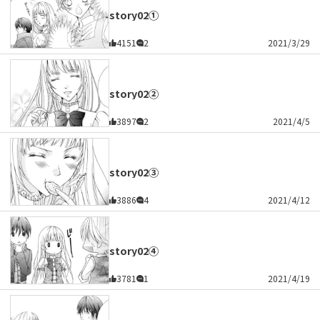
story02①
4151
2
2021/3/29
story02②
3897
2
2021/4/5
story02③
3886
4
2021/4/12
story02④
3781
1
2021/4/19