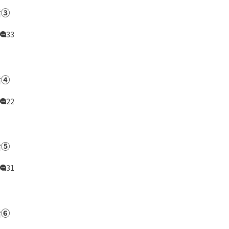
話③
33
話④
22
話⑤
31
話⑥