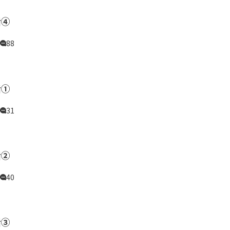
話④
88
話①
31
話②
40
話③