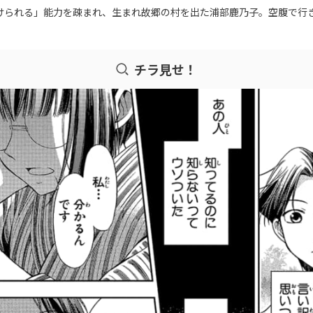
けられる」能力を疎まれ、生まれ故郷の村を出た浦部鹿乃子。空腹で行
チラ見せ！