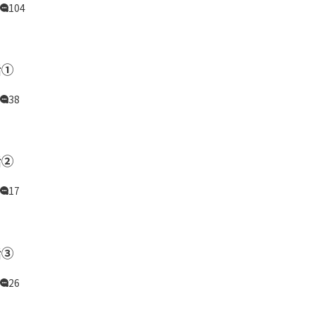
104
話①
38
話②
17
話③
26