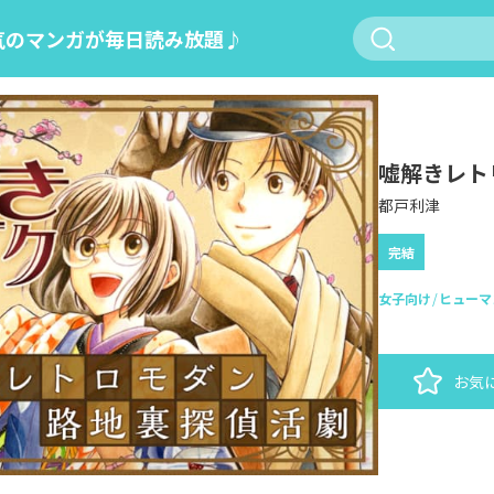
気のマンガが毎日読み放題♪
嘘解きレト
都戸利津
完結
女子向け
ヒューマ
お気