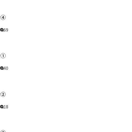
話④
69
話①
40
話②
18