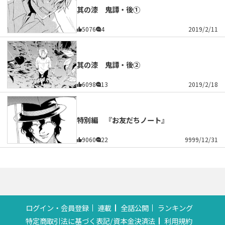
其の漆 鬼譚・後①
5076
4
2019/2/11
其の漆 鬼譚・後②
6098
13
2019/2/18
特別編 『お友だちノート』
9060
22
9999/12/31
ログイン・会員登録
連載
全話公開
ランキング
特定商取引法に基づく表記/資本金決済法
利用規約