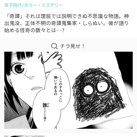
女子向け
ホラー・ミステリー
「奇譚」それは理屈では説明できぬ不思議な物語。神
出鬼没、正体不明の奇譚蒐集家・しらぬい。彼が語り
始める怪奇の数々とは…?
チラ見せ！