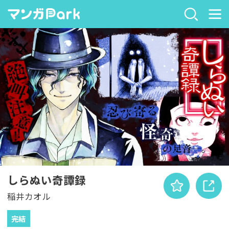
しらぬい奇譚録
稲井カオル
完結