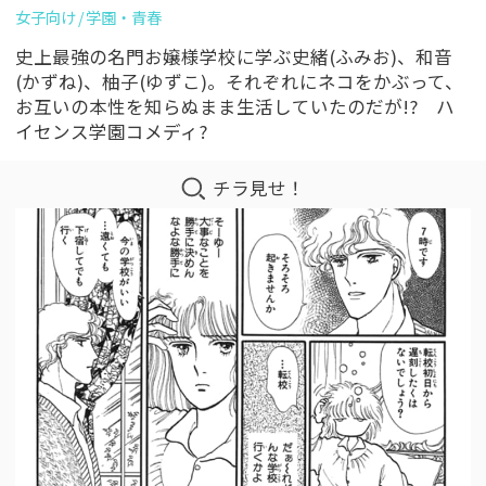
女子向け
学園・青春
史上最強の名門お嬢様学校に学ぶ史緒(ふみお)、和音
(かずね)、柚子(ゆずこ)。それぞれにネコをかぶって、
お互いの本性を知らぬまま生活していたのだが!? ハ
イセンス学園コメディ?
チラ見せ！