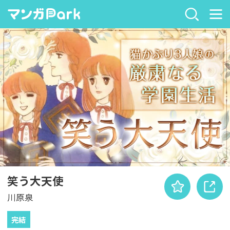
笑う大天使
川原泉
完結