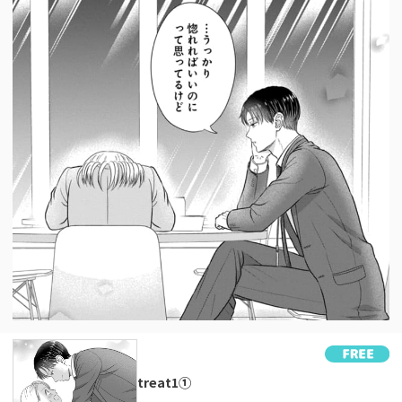
treat1①