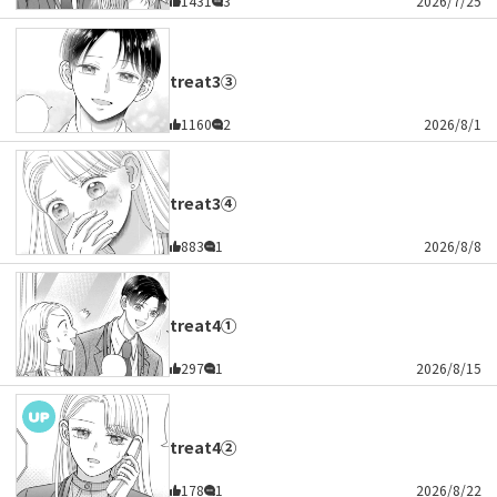
1431
3
2026/7/25
treat3③
1160
2
2026/8/1
treat3④
883
1
2026/8/8
treat4①
297
1
2026/8/15
treat4②
178
1
2026/8/22