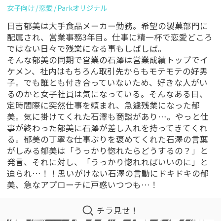
女子向け
恋愛
Parkオリジナル
日吉郁美は大手食品メーカー勤務。希望の製菓部門に
配属され、営業事務3年目。仕事に精一杯で恋愛どころ
ではない日々で残業になる事もしばしば。
そんな郁美の同期で営業の石澤は営業成績トップでイ
ケメン、社内はもちろん取引先からもモテモテの好男
子。でも誰とも付き合っていないため、好きな人がい
るのかと女子社員は気になっている。そんなある日、
定時間際に突然仕事を頼まれ、急遽残業になった郁
美。気に掛けてくれた石澤も商談があり…。やっと仕
事が終わった郁美に石澤が差し入れを持ってきてくれ
る。郁美の丁寧な仕事ぶりを褒めてくれた石澤の言葉
がしみる郁美は「うっかり惚れたらどうするの？」と
発言、それに対し、「うっかり惚れればいいのに」と
迫られ…！！思いがけない石澤の言動にドキドキの郁
美、急なアプローチに戸惑いつつも…！
チラ見せ！