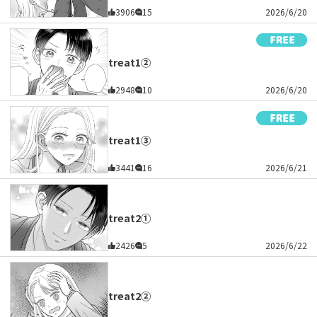
3906
15
2026/6/20
treat1②
2948
10
2026/6/20
treat1③
3441
16
2026/6/21
treat2①
2426
5
2026/6/22
treat2②