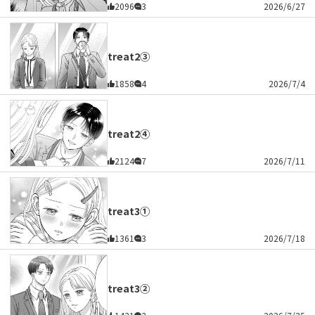
2096
3
2026/6/27
treat2③
1858
4
2026/7/4
treat2④
2124
7
2026/7/11
treat3①
1361
3
2026/7/18
treat3②