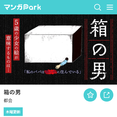
箱の男
都会
木曜更新