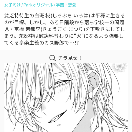
女子向け
Parkオリジナル
学園・恋愛
貧乏特待生の白斑 椛(しろぶち いろは)は平穏に生きる
のが目標。しかし、ある日階段から落ち学校一の問題
児・京極 茉都李(きょうごく まつり)を下敷きにしてし
まう。茉都李は慰謝料替わりに“犬”になるよう強要し
てくる享楽主義のカス野郎で…!?
チラ見せ！