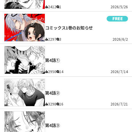
2412
1
2026/5/26
コミックス1巻のお知らせ
2297
3
2026/6/2
第4話①
2950
14
2026/7/14
第4話②
3298
16
2026/7/21
第4話③