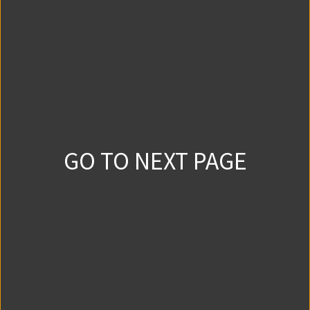
リベリオという男に、悪魔であることがバレてしま
う！“悪魔”とは本当に“悪魔”なのだろうか…？ この出
会いがシャンティの運命を大きく変える――。
チラ見せ！
GO TO NEXT PAGE