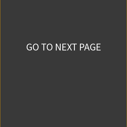
第4話③
0
0
2025/3/11
第4話④
GO TO NEXT PAGE
0
0
2025/3/18
おまけ①
0
0
2025/3/4
第5話①
0
0
2025/4/1