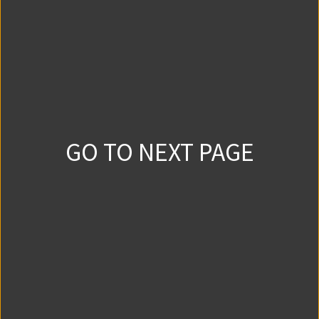
恋愛はしないと決意していた。そんなある日、「陽だ
まり」に新しいアルバイト・虎くんが入ってきたもの
の、彼は見るからにヤンキーで…？
チラ見せ！
GO TO NEXT PAGE