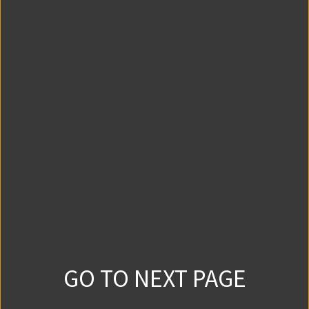
第3話③
5515
21
2024/4/9
第4話①
5377
25
2024/4/16
第4話②
5346
11
2024/4/23
第4話③
GO TO NEXT PAGE
5707
17
2024/4/30