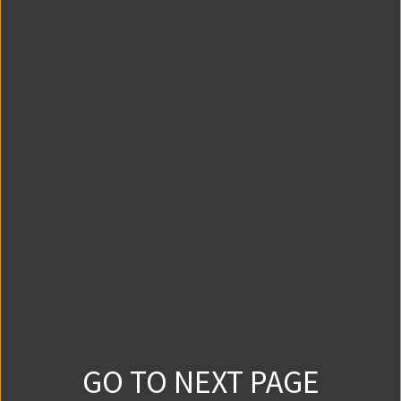
story01③
0
0
2023/3/30
story01④
0
0
2023/3/30
story02①
0
0
2023/3/30
story02②
0
0
2023/4/6
GO TO NEXT PAGE