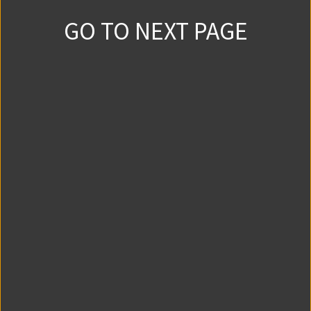
3152
11
2023/1/10
GO TO NEXT PAGE
story01③
3170
9
2023/1/10
story01④
3317
28
2023/1/10
story01⑤
3861
31
2023/1/10
story02①
2490
5
2023/1/10