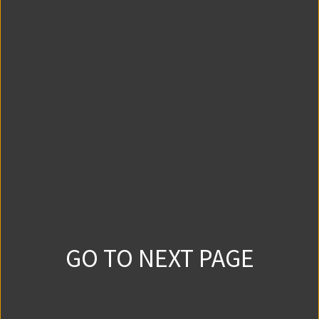
れる!? 落語家・鈴々舎馬るこによるドタバタ滑稽噺の
一席、どうぞお楽しみください。
1話 ①
199
1
2019/1/29
1話 ②
147
1
2019/1/29
2話 ①
GO TO NEXT PAGE
103
0
2019/2/5
2話 ②